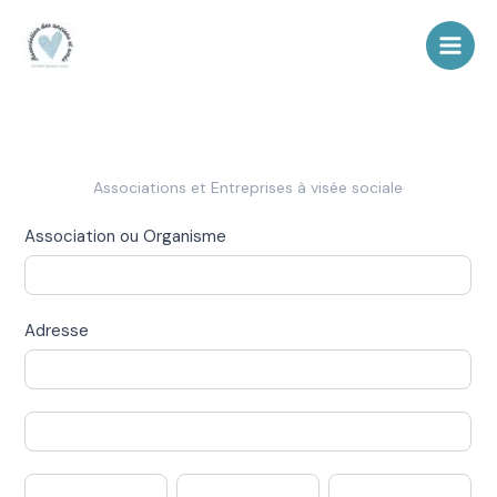
Aller
au
contenu
Associations
Associations et Entreprises à visée sociale
et
Association ou Organisme
Entreprises
Sociales
Adresse
Adresse
Adresse
Ville
Département
Code