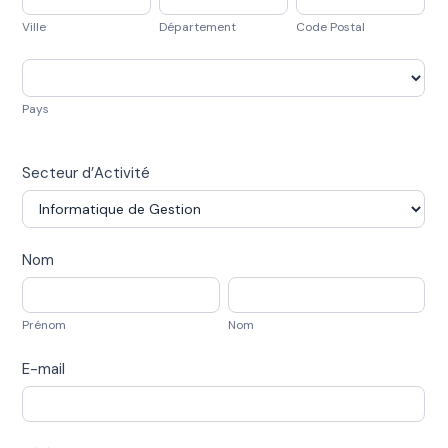
Postal
Ville
Département
Code Postal
Pays
Pays
Secteur d’Activité
Secteur
Nom
d'Activité
Prénom
Nom
Prénom
Nom
E-mail