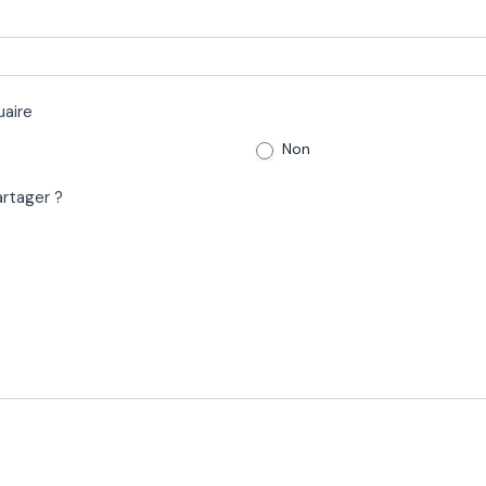
uaire
Non
artager ?