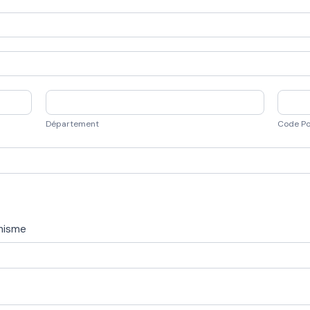
Département
Code
Postal
Département
Code Po
anisme