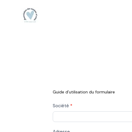
Aller
au
contenu
Entreprises
et
Guide d’utilisation du formulaire
Organismes
Société
*
Adresse