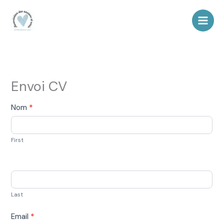
Aller
au
contenu
Envoi CV
Envoi
Nom
*
de
CVs
First
Last
Email
*