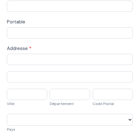
Portable
Addresse
*
Addresse
Addresse
Ville
Département
Code
Postal
Ville
Département
Code Postal
Pays
Pays