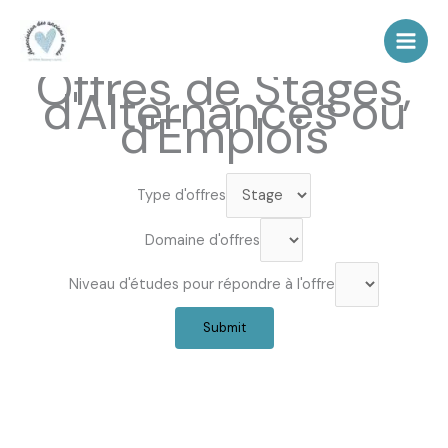
Aller
au
contenu
Offres de Stages,
d'Alternances ou
d'Emplois
Type d'offres
Domaine d'offres
Niveau d'études pour répondre à l'offre