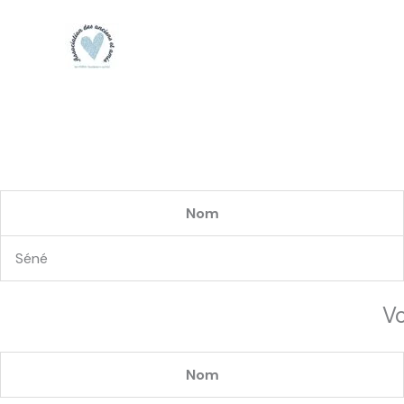
Aller
au
contenu
Nom
Séné
Vo
Nom