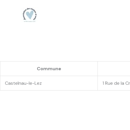
Aller
au
contenu
Commune
Castelnau-le-Lez
1 Rue de la 