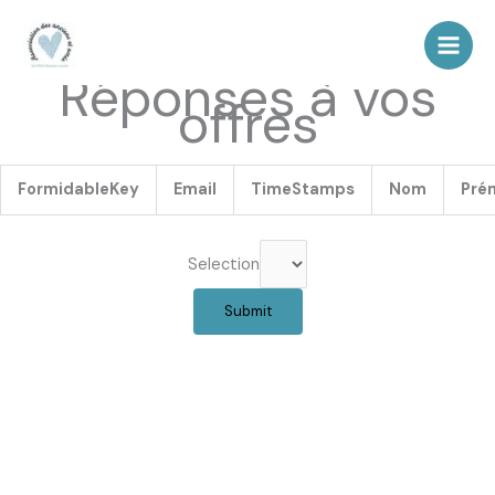
Aller
au
contenu
Réponses à vos
offres
FormidableKey
Email
TimeStamps
Nom
Pré
Selection