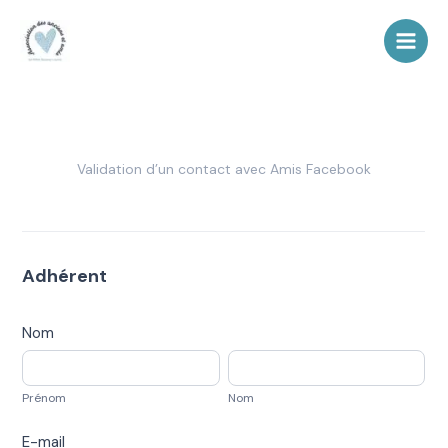
Aller
au
contenu
Validation
Validation d’un contact avec Amis Facebook
Amis
Facebook
Adhérent
Nom
Prénom
Nom
Prénom
Nom
E-mail