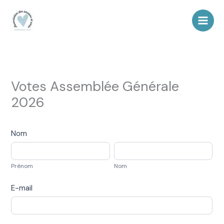
Aller
au
contenu
Votes Assemblée Générale
2026
Vote
Nom
Assemblée
Générale
Prénom
Nom
2026
Prénom
Nom
E-mail