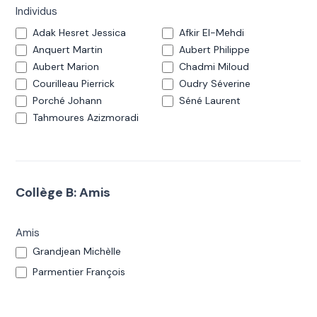
Individus
Adak Hesret Jessica
Afkir El-Mehdi
Anquert Martin
Aubert Philippe
Aubert Marion
Chadmi Miloud
Courilleau Pierrick
Oudry Séverine
Porché Johann
Séné Laurent
Tahmoures Azizmoradi
Collège B: Amis
Amis
Grandjean Michèlle
Parmentier François