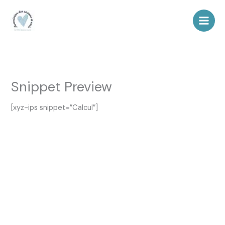
Aller
au
contenu
Snippet Preview
[xyz-ips snippet=”Calcul”]